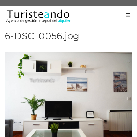
Saltar
al
contenido
6-DSC_0056.jpg
Me