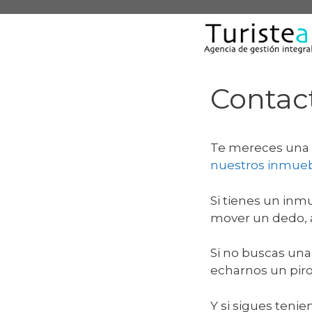
Saltar
al
contenido
Contac
Te mereces una e
nuestros inmue
Si tienes un inm
mover un dedo,
Si no buscas una
echarnos un piro
Y si sigues teni