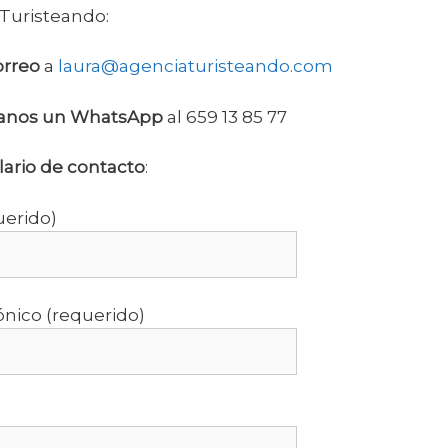
Turisteando:
orreo
a
laura@agenciaturisteando.com
íanos un WhatsApp
al 659 13 85 77
lario de contacto
:
erido)
ónico (requerido)