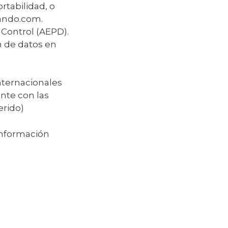
ortabilidad, o
eando.com.
 Control (AEPD).
n de datos en
internacionales
nte con las
erido)
 información