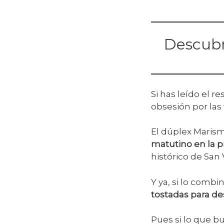
Descubr
Si has leído el r
obsesión por las 
El dúplex Mari
matutino en la p
histórico de San 
Y ya, si lo comb
tostadas para de
Pues si lo que b