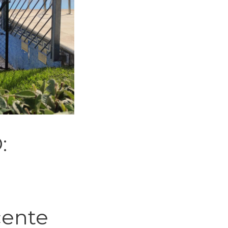
:
cente