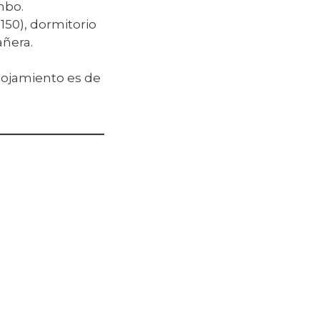
mbo.
150), dormitorio
añera.
lojamiento es de