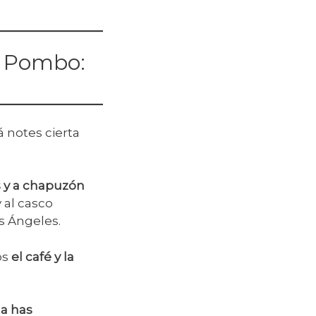
e Pombo:
á notes cierta
s y a chapuzón
y al casco
os Ángeles.
os
el café y la
la has