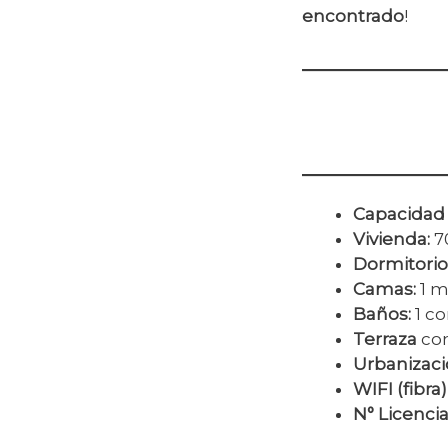
encontrado
!
Capacidad
Vivienda
:
7
Dormitorio
Camas
:
1 m
Baños
:
1 c
Terraza
co
Urbanizaci
WIFI (fibra
N° Licenci