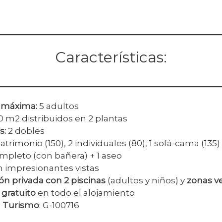
Características:
 máxima
:
5 adultos
0 m2 distribuidos en 2 plantas
s
:
2 dobles
atrimonio (150), 2 individuales (80), 1 sofá-cama (135)
ompleto (con bañera) + 1 aseo
n impresionantes vistas
ón privada con 2 piscinas
(adultos y niños) y
zonas v
) gratuito
en todo el alojamiento
a Turismo
: G-100716