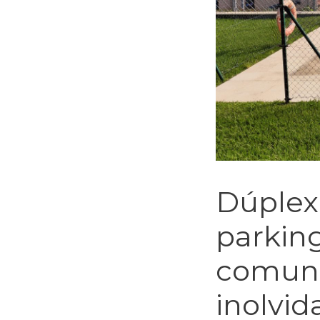
Dúple
parking
comunit
inolvid