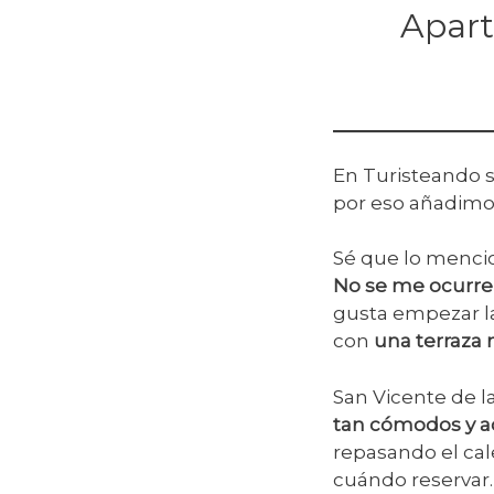
Apart
En Turisteando
por eso añadimos
Sé que lo mencio
No se me ocurre
gusta empezar l
con
una terraza 
San Vicente de l
tan cómodos y ac
repasando el ca
cuándo reservar.