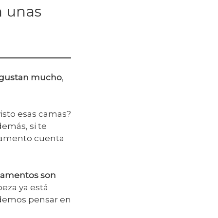
a unas
os gustan mucho
,
visto esas camas?
demás, si te
rtamento cuenta
tamentos son
beza ya está
odemos pensar en