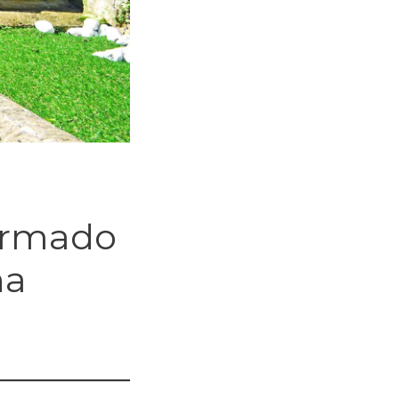
ormado
na