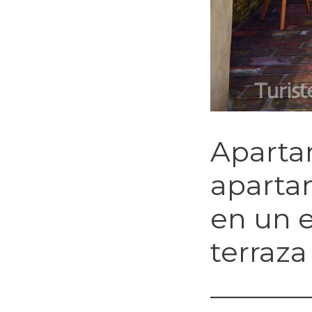
Aparta
aparta
en un e
terraza