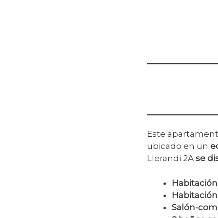
Este apartamento
ubicado en un
e
Llerandi 2A
se di
Habitació
Habitación
Salón-com