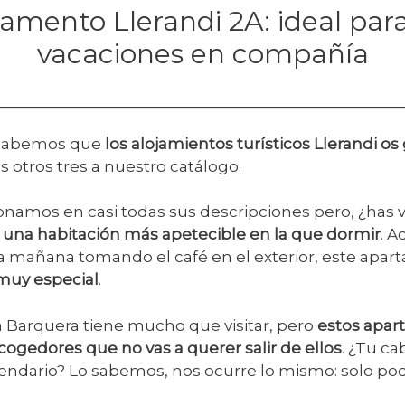
amento Llerandi 2A: ideal par
vacaciones en compañía
 sabemos que
los alojamientos turísticos Llerandi 
 otros tres a nuestro catálogo.
namos en casi todas sus descripciones pero, ¿has 
 una habitación más apetecible en la que dormir
. A
a mañana tomando el café en el exterior, este apa
muy especial
.
a Barquera tiene mucho que visitar, pero
estos apar
ogedores que no vas a querer salir de ellos
. ¿Tu ca
lendario? Lo sabemos, nos ocurre lo mismo: solo p