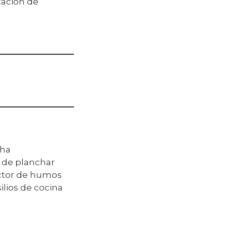
tación de
cha
 de planchar
ctor de humos
ilios de cocina