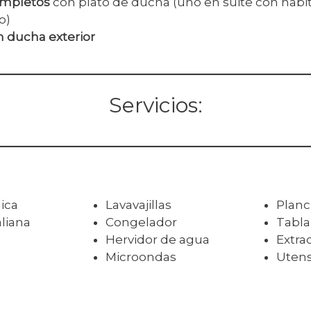
ompletos
con plato de ducha (uno en suite con habi
o)
n ducha exterior
Servicios:
ica
Lavavajillas
Plan
aliana
Congelador
Tabla
Hervidor de agua
Extra
Microondas
Utens