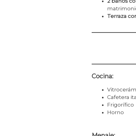
2 baños c
matrimoni
Terraza co
Cocina:
Vitrocerám
Cafetera it
Frigorífico
Horno
Menaje: