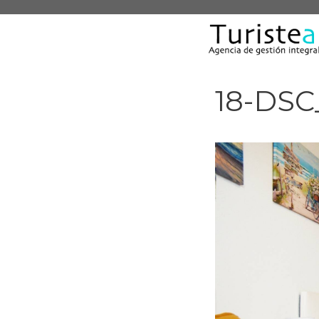
Saltar
al
contenido
18-DSC