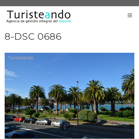
Saltar
al
contenido
8-DSC 0686
Me