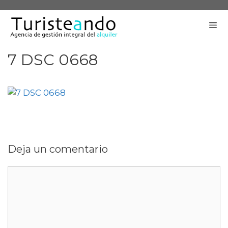
Saltar
al
contenido
7 DSC 0668
Me
Deja un comentario
Comentario