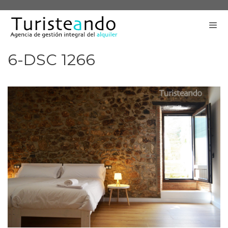
Saltar
al
contenido
6-DSC 1266
Me