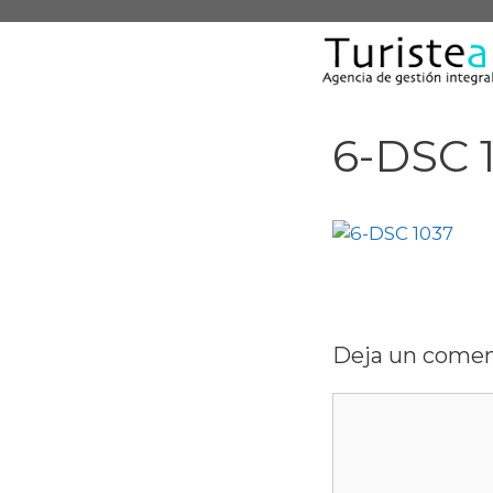
Saltar
al
contenido
6-DSC 
Deja un comen
Comentario