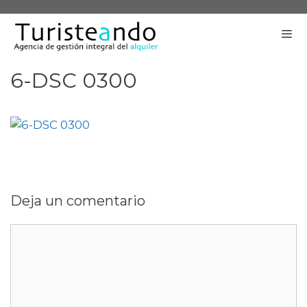
Saltar
al
contenido
6-DSC 0300
Me
Deja un comentario
Comentario