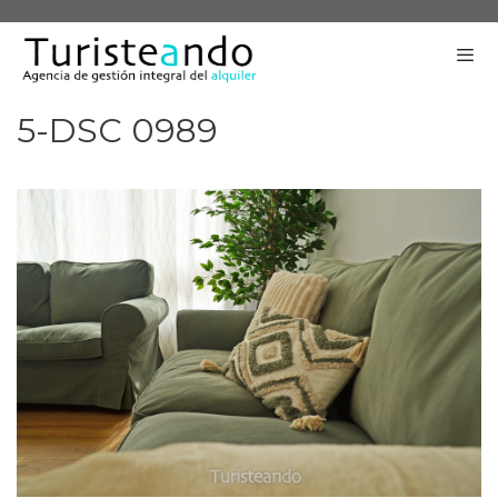
Saltar
al
contenido
5-DSC 0989
Me