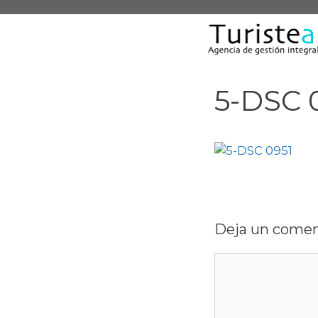
Saltar
al
contenido
5-DSC 
Deja un comen
Comentario