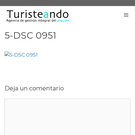
Saltar
al
contenido
5-DSC 0951
Me
Deja un comentario
Comentario