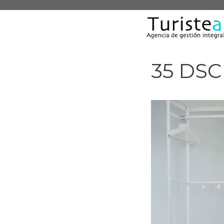
Saltar
al
contenido
35 DSC