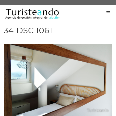
Saltar
al
contenido
34-DSC 1061
Me