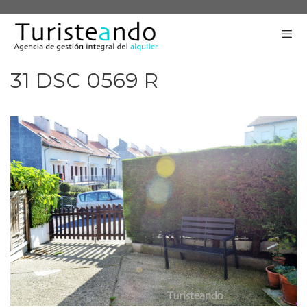
Saltar
al
contenido
31 DSC 0569 R
Me