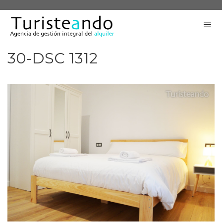
Saltar
al
contenido
30-DSC 1312
Me