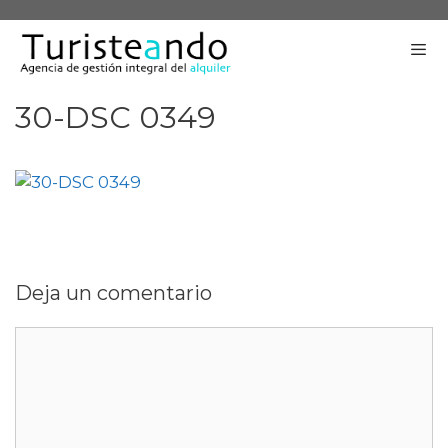
Saltar
al
contenido
30-DSC 0349
Me
Deja un comentario
Comentario