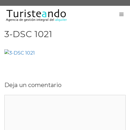
Saltar
al
contenido
3-DSC 1021
Me
Deja un comentario
Comentario