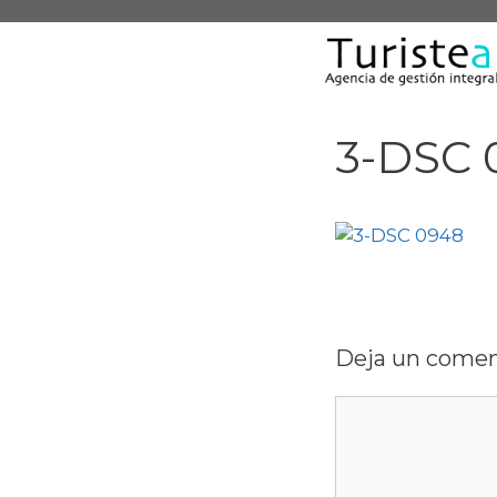
Saltar
al
contenido
3-DSC 
Deja un comen
Comentario