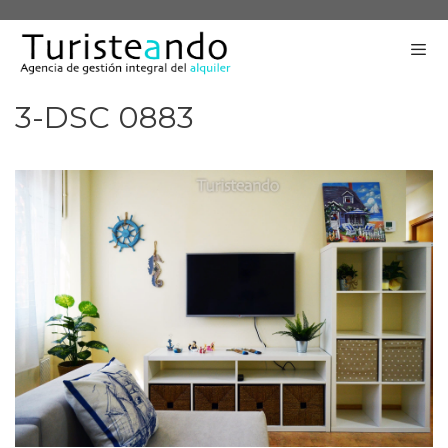
Saltar
al
contenido
3-DSC 0883
Me