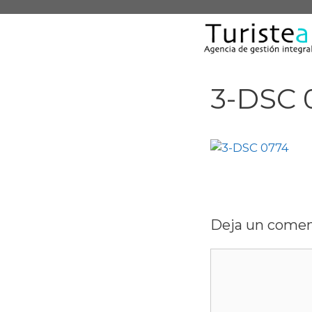
Saltar
al
contenido
3-DSC 
Deja un comen
Comentario