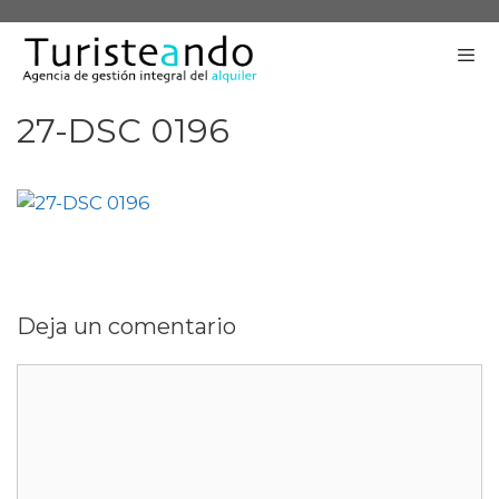
Saltar
al
contenido
27-DSC 0196
Me
Deja un comentario
Comentario