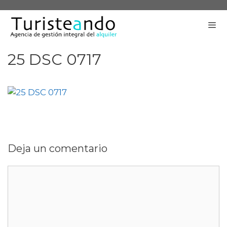
Saltar
al
contenido
25 DSC 0717
Me
Deja un comentario
Comentario