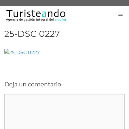
Saltar
al
contenido
25-DSC 0227
Me
Deja un comentario
Comentario