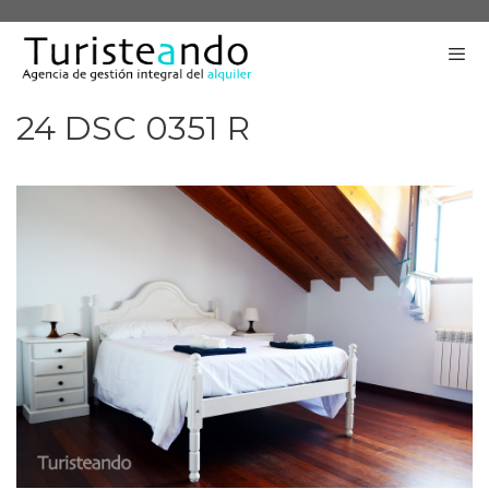
Saltar
al
contenido
24 DSC 0351 R
Me