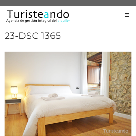
Saltar
al
contenido
23-DSC 1365
Me