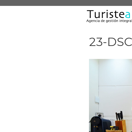
Saltar
al
contenido
23-DSC 