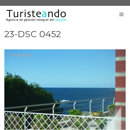
Saltar
al
contenido
23-DSC 0452
Me