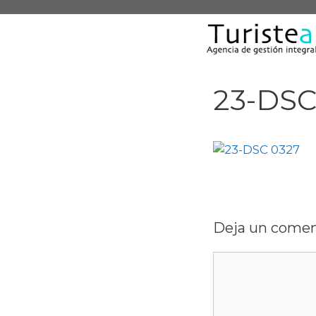
Saltar
al
contenido
23-DSC
Deja un comen
Comentario