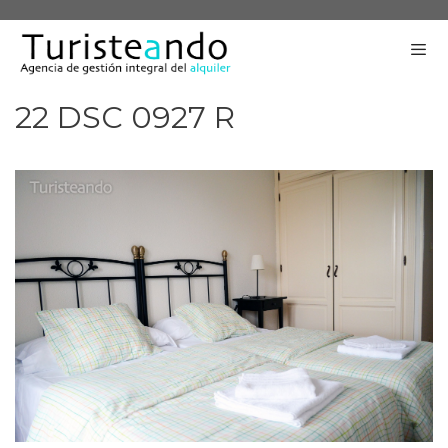
Saltar
al
contenido
22 DSC 0927 R
Me