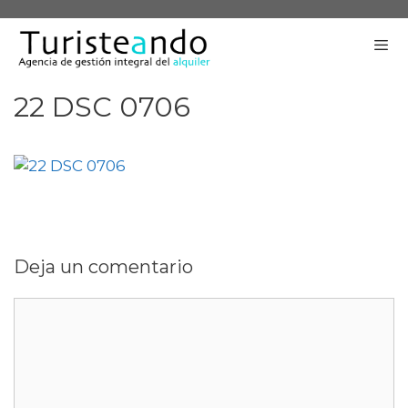
Saltar
al
contenido
22 DSC 0706
Me
Deja un comentario
Comentario