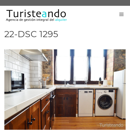
Saltar
al
contenido
22-DSC 1295
Me