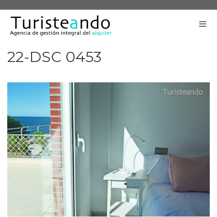
Saltar
al
contenido
22-DSC 0453
Me