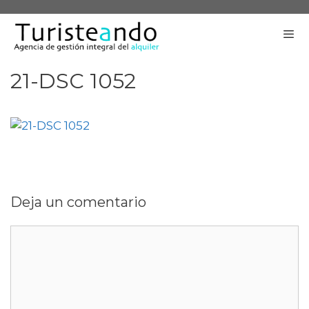
Saltar
al
contenido
21-DSC 1052
Me
Deja un comentario
Comentario