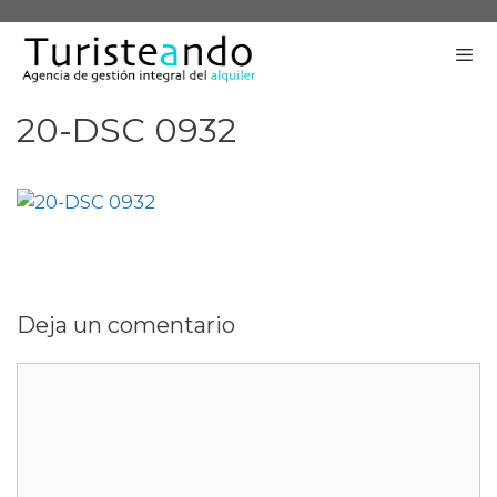
Saltar
al
contenido
20-DSC 0932
Me
Deja un comentario
Comentario