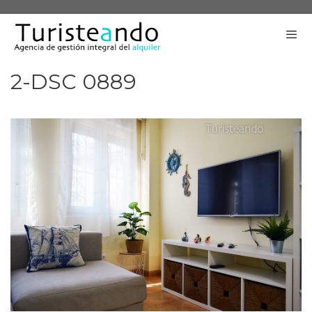
Saltar
al
contenido
2-DSC 0889
Me