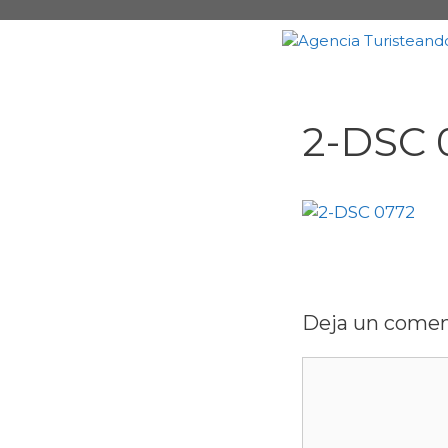
Saltar
al
contenido
2-DSC 
Deja un comen
Comentario