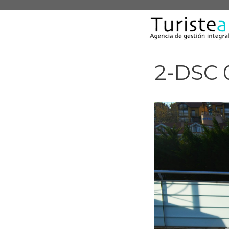
Saltar
al
contenido
2-DSC 