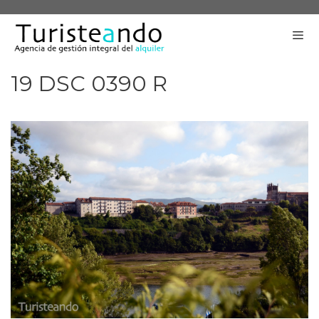
Saltar
al
contenido
19 DSC 0390 R
Me