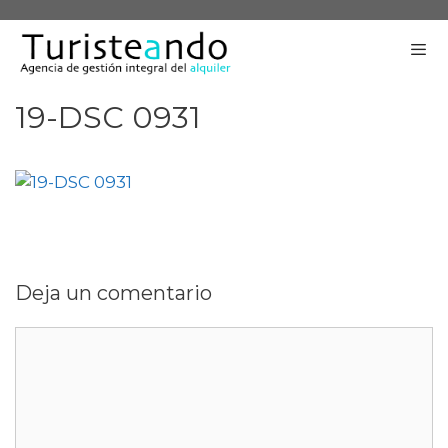
Saltar
al
contenido
19-DSC 0931
Me
Deja un comentario
Comentario