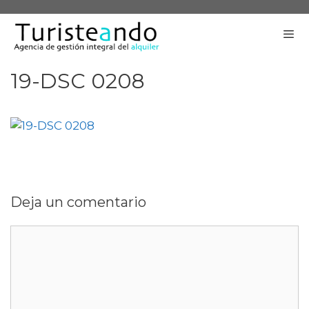
Saltar
al
contenido
19-DSC 0208
Me
Deja un comentario
Comentario