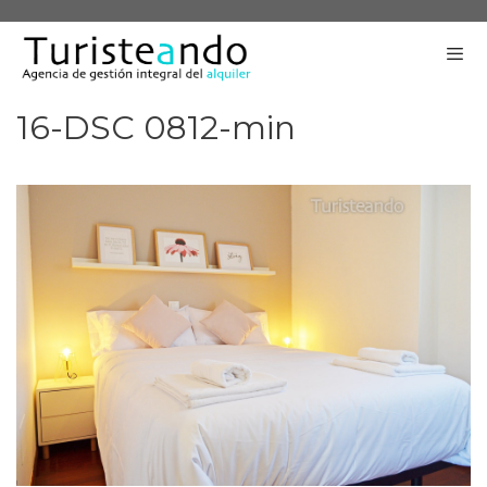
Saltar
al
contenido
16-DSC 0812-min
Me