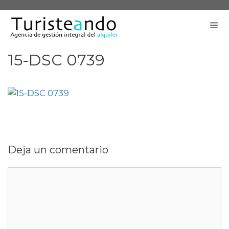
Saltar
al
contenido
15-DSC 0739
Me
Deja un comentario
Comentario