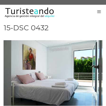
Saltar
al
contenido
15-DSC 0432
Me