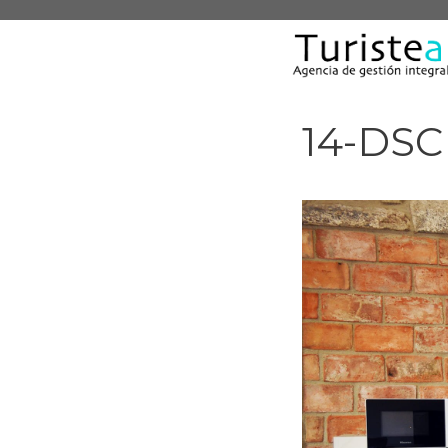
Saltar
al
contenido
14-DSC