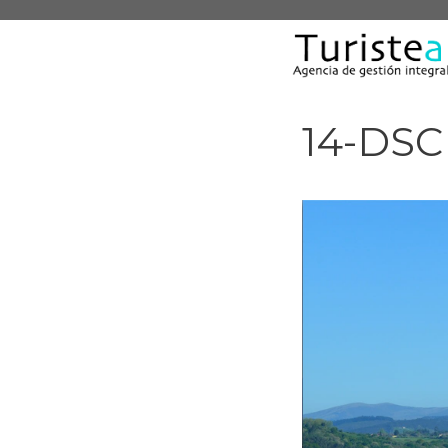
Saltar
al
contenido
14-DSC