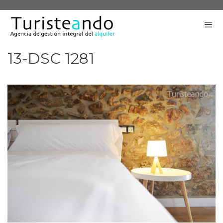
Saltar
al
contenido
13-DSC 1281
Me