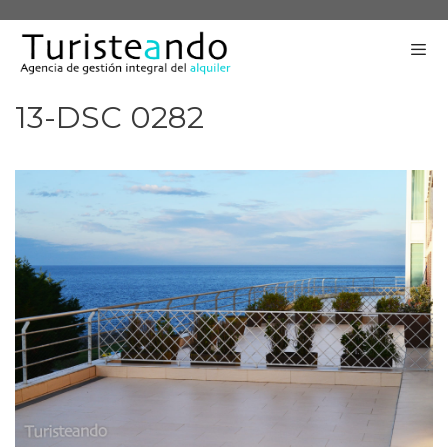
Saltar
al
contenido
13-DSC 0282
Me