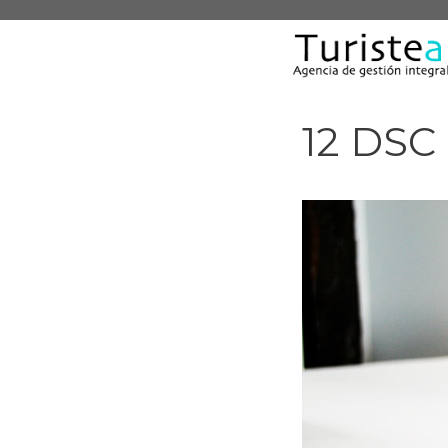
Saltar
al
contenido
12 DSC